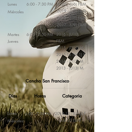
Lunes
6:00 - 7:30 PM
2020 - (U6) F&M
2019 - (U7) F&M
Miércoles
2018 - (U8) F&M
2017 - (U9) F&M
2016 - (U10)
Martes
6:00 - 7:30 PM
F&M
Jueves
2015 - (U11) M
2015-16 (U11) F
2014 - (U12) M
2013 - (U13) M
Cancha San Francisco
Días
Horas
Categoria
Lunes
2014-13 - (U13) F
6:00 - 7:30 PM
Sub 20 F&M
Miércoles