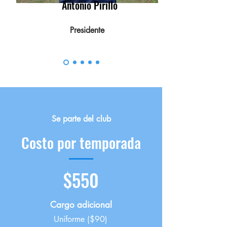
Antonio Pirillo
Presidente
Se parte del club
Costo por temporada
$550
Cargo adicional
Uniforme ($90)